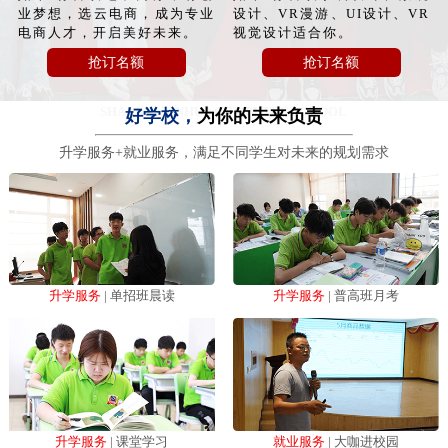
业梦想，选云电商，成为专业
设计、VR漫游、UI设计、VR
电商人才，开启美好未来。
视觉设计适合你。
抢订名额
抢订名额
SHAANXI XINHUA COMPUTER SCHOOL
好学校，
为你的未来负责
升学服务+就业服务，满足不同学生对未来的规划需求
升学服务
| 单招班晨读
升学服务
| 普高班月考
升学服务
| 课堂学习
就业服务
| 大咖进校园