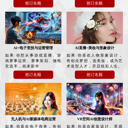
抢订名额
抢订名额
AI+电子竞技与运营管理
AI直播+美妆与形象设计
如果:你想从事游戏直播、游
如果:你喜欢人物形象设计，
戏赛事运营、赛事策划、做电
有创业梦想，选美妆，成为艺
竞选手，就来新华
术造型人才，开启炫彩人生。
抢订名额
抢订名额
无人机与AI新媒体电商运营
VR空间AI创意设计师
如果:你喜欢电子商务，有创
如果:你喜欢家装设计、景观