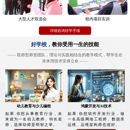
大型人才双选会
校内项目实训
详细咨询转学手续
SHAANXI XINHUA COMPUTER SCHOOL
好学校，
教你受用一生的技能
—— 双师型师资团队，理论与实践相结合的教学模式，帮学生在
未来用技术安身立命 ——
幼儿教育与少儿编程
鸿蒙开发与AI技术
如果:你想从事教育行业，未
如果:你想软件开发行业，做
来成为一名幼儿教师、特长老
一名高级网络工程师、数据库
师，选择幼师是明智之举。
运维、运维架构师也很好。